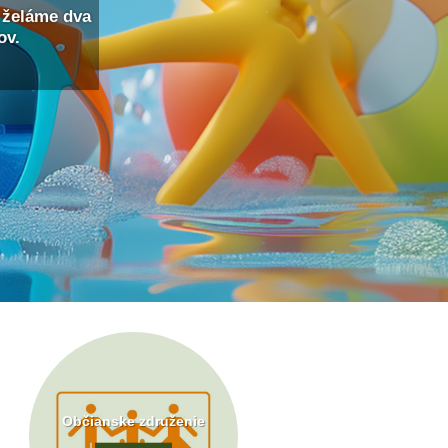
 želáme dva
ov.
Občianske združenie