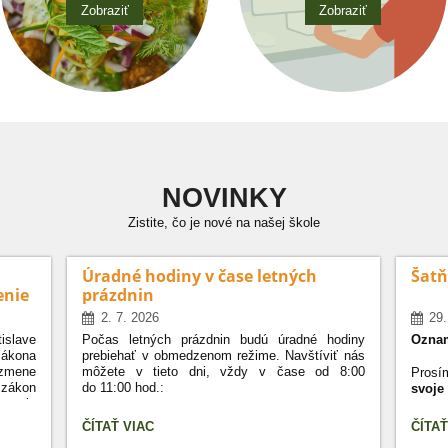
Zobraziť
Zobraziť
NOVINKY
Zistite, čo je nové na našej škole
Úradné hodiny v čase letných
Šatň
enie
prázdnin
2. 7. 2026
29.
islave
Počas letných prázdnin budú úradné hodiny
Oznam
ákona
prebiehať v obmedzenom režime. Navštíviť nás
 zmene
môžete v tieto dni, vždy v čase
od 8:00
Prosí
 zákon
do 11:00 hod.
:
svoje
nanie
školy,
8. júl 2026
(streda)
Poča
ÚRADNÉ
ŠATŇ
ČÍTAŤ VIAC
ČÍTAŤ
a um
HODINY
SKRIN
21. júl 2026
(utorok)