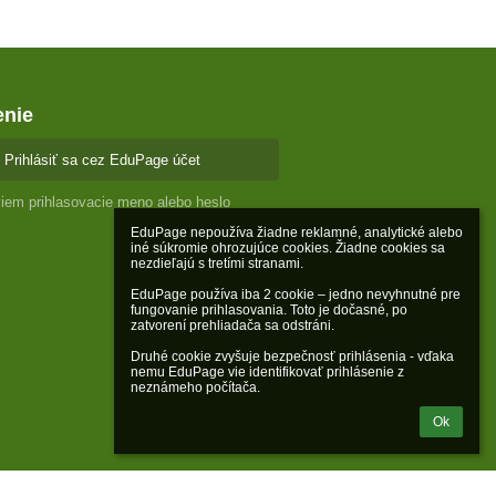
enie
Prihlásiť sa cez EduPage účet
iem prihlasovacie meno alebo heslo
EduPage nepoužíva žiadne reklamné, analytické alebo 
iné súkromie ohrozujúce cookies. Žiadne cookies sa 
nezdieľajú s tretími stranami.

EduPage používa iba 2 cookie – jedno nevyhnutné pre 
fungovanie prihlasovania. Toto je dočasné, po 
zatvorení prehliadača sa odstráni.

Druhé cookie zvyšuje bezpečnosť prihlásenia - vďaka 
nemu EduPage vie identifikovať prihlásenie z 
neznámeho počítača.
Ok