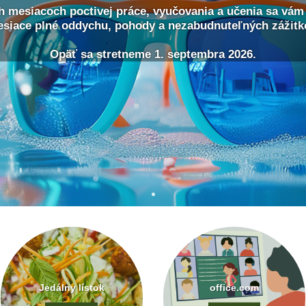
ch mesiacoch poctivej práce, vyučovania a učenia sa vám
siace plné oddychu, pohody a nezabudnuteľných zážitk
Opäť sa stretneme 1. septembra 2026.
Jedálny lístok
office.com