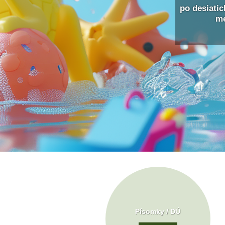
po desiati
me
Písomky / DÚ