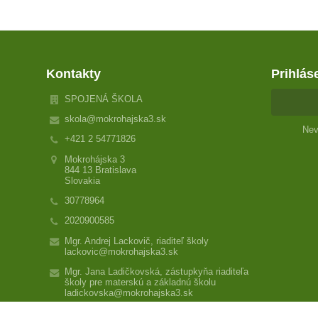
Kontakty
Prihlás
SPOJENÁ ŠKOLA
skola@mokrohajska3.sk
Nev
+421 2 54771826
Mokrohájska 3
844 13 Bratislava
Slovakia
30778964
2020900585
Mgr. Andrej Lackovič, riaditeľ školy
lackovic@mokrohajska3.sk
Mgr. Jana Ladičkovská, zástupkyňa riaditeľa
školy pre materskú a základnú školu
ladickovska@mokrohajska3.sk
Školská psychologička ZŠ: