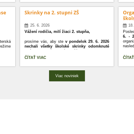
a zos
V
aných
a veci
ČASE
22. júl 2026
(streda)
vaných
LETNÝCH
ase
Skrinky na 2. stupni ZŠ
Orga
5. august 2026
(streda)
PRÁZDNIN:
šok sú
Dôlež
škol
rového
19. august 2026
(streda)
25. 6. 2026
18.
20. august 2026
(štvrtok)
Vážení rodičia, milí žiaci 2. stupňa,
Posle
6. - 
organ
terská
prosíme vás, aby ste
v pondelok 29. 6. 2026
nasle
režime
nechali všetky školské skrinky odomknuté
⚠️
Dôležité upozornenie:
Vašu návštevu si,
 7. -
a úplne vyprázdnené
.
Kľúče od skriniek je
prosím,
vopred dohodnite
:
potrebné odovzdať pani Macekovej.
Dňa
SKRINKY
ORGA
ČÍTAŤ VIAC
ČÍTAŤ
7. vyu
NA
POKY
áujmu
Ďakujeme za spoluprácu.
2.
K
e túto
STUPNI
POSL
.
ZŠ:
ŠKOL
23. 6
.
Viac noviniek
TÝŽD
Žiaci 
učite
zúčas
odovz
na úp
lavíc 
očist
triedy