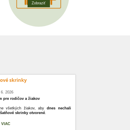
Zobraziť
ové skrinky
 6. 2026
 pre rodičov a žiakov
me všetkých žiakov, aby
dnes nechali
 šatňové skrinky otvorené
.
s prázdnin budú skrinky čistené
OVÉ
 VIAC
ývané. Ak skrinka
nebude otvorená
KY: