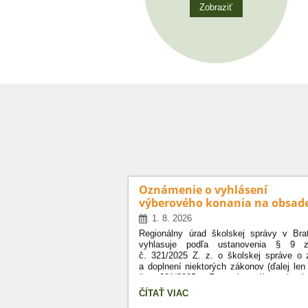
Zobraziť
Oznámenie o vyhlásení
výberového konania na obsad
funkcie riaditeľa
1. 8. 2026
Regionálny úrad školskej správy v Brat
vyhlasuje podľa ustanovenia § 9 z
č. 321/2025 Z. z. o školskej správe o
a doplnení niektorých zákonov (ďalej len
č. 321/2025 Z. z.) výberové ko
na obsadenie funkcie riaditeľa Spojenej 
OZNÁMENIE
ČÍTAŤ VIAC
Mokrohájska 3, 844 13 Bratislava.
O